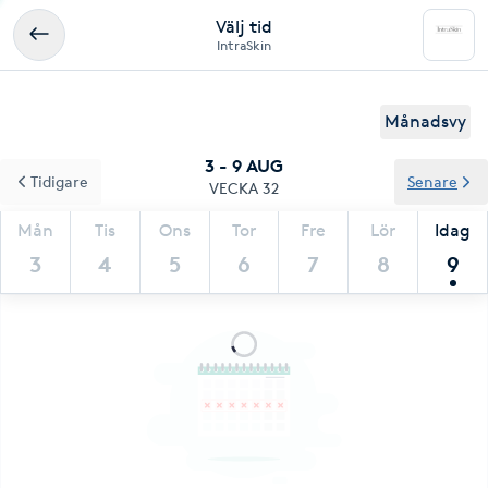
Välj tid
IntraSkin
Månadsvy
3 - 9 AUG
Tidigare
Senare
VECKA 32
Mån
Tis
Ons
Tor
Fre
Lör
Idag
3
4
5
6
7
8
9