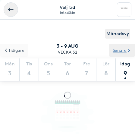
Välj tid
IntraSkin
Månadsvy
3 - 9 AUG
Tidigare
Senare
VECKA 32
Mån
Tis
Ons
Tor
Fre
Lör
Idag
3
4
5
6
7
8
9