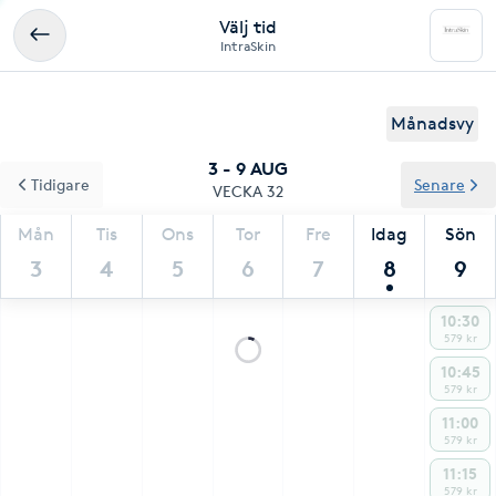
Välj tid
IntraSkin
Månadsvy
3 - 9 AUG
Tidigare
Senare
VECKA 32
Mån
Tis
Ons
Tor
Fre
Idag
Sön
3
4
5
6
7
8
9
10:30
579 kr
10:45
579 kr
11:00
579 kr
11:15
579 kr