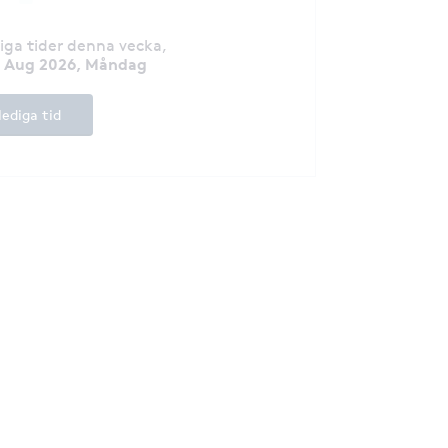
diga tider denna vecka
,
0 Aug 2026, Måndag
lediga tid