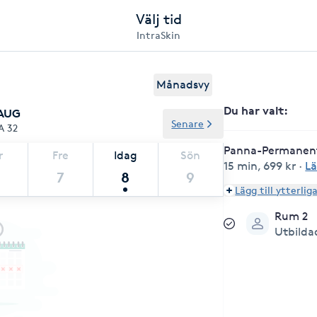
Välj tid
IntraSkin
Månadsvy
Du har valt
:
 AUG
Senare
A 32
Panna-Permanent
r
Fre
Idag
Sön
15 min
,
699 kr
·
Lä
7
8
9
Lägg till ytterlig
Rum 2
Utbilda