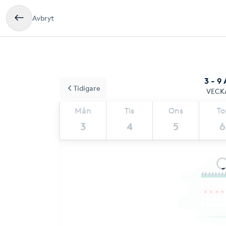
Avbryt
3 - 9
Tidigare
VECK
Mån
Tis
Ons
To
3
4
5
6