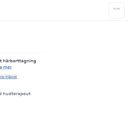
 hårborttagning
s mer
are tjänst
d hudterapeut