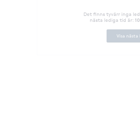
Det finns tyvärr inga le
1
nästa lediga tid är
:
Visa nästa 