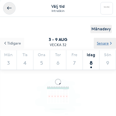
Välj tid
IntraSkin
Månadsvy
3 - 9 AUG
Tidigare
Senare
VECKA 32
Mån
Tis
Ons
Tor
Fre
Idag
Sön
3
4
5
6
7
8
9