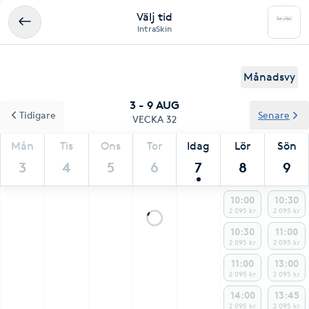
Välj tid
IntraSkin
Månadsvy
3 - 9 AUG
Tidigare
Senare
VECKA 32
Mån
Tis
Ons
Tor
Idag
Lör
Sön
3
4
5
6
7
8
9
10:00
10:30
2 095 kr
2 095 kr
10:30
11:00
2 095 kr
2 095 kr
11:00
13:00
2 095 kr
2 095 kr
14:00
13:45
2 095 kr
2 095 kr