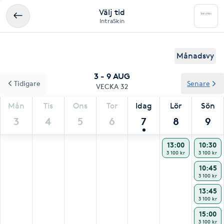
Välj tid
IntraSkin
Månadsvy
3 - 9 AUG
Tidigare
Senare
VECKA 32
Mån
Tis
Ons
Tor
Idag
Lör
Sön
3
4
5
6
7
8
9
13:00
10:30
3 100 kr
3 100 kr
10:45
3 100 kr
13:45
3 100 kr
15:00
3 100 kr