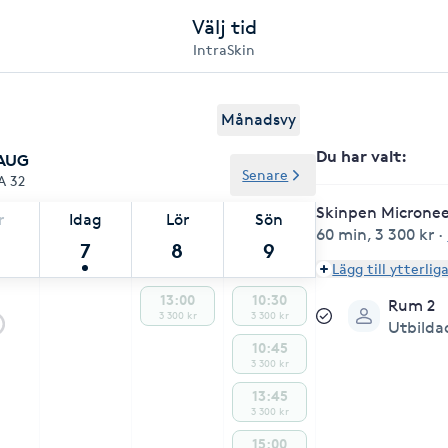
Välj tid
IntraSkin
Månadsvy
Du har valt
:
 AUG
Senare
A 32
Skinpen Micronee
r
Idag
Lör
Sön
60 min
,
3 300 kr
·
7
8
9
Lägg till ytterlig
13:00
10:30
Rum 2
3 300 kr
3 300 kr
Utbilda
10:45
3 300 kr
13:45
3 300 kr
15:00