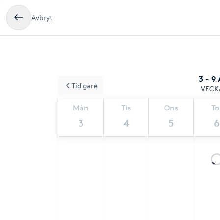
Avbryt
3 - 9
Tidigare
VECK
Mån
Tis
Ons
To
3
4
5
6