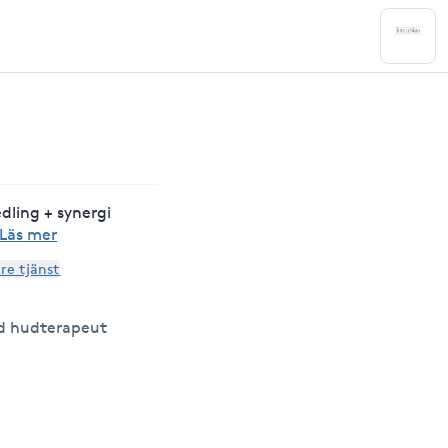
dling + synergi
Läs mer
are tjänst
d hudterapeut