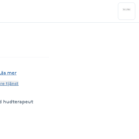
Läs mer
are tjänst
d hudterapeut