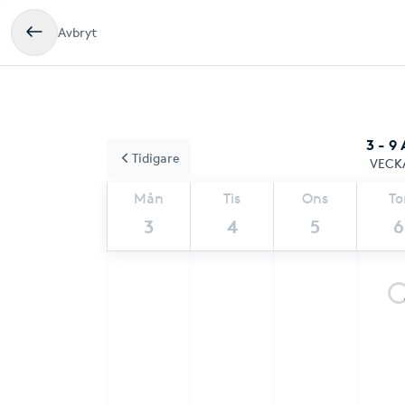
Avbryt
3 - 9
Tidigare
VECK
Mån
Tis
Ons
To
3
4
5
6