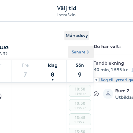
Välj tid
IntraSkin
Månadsvy
Du har valt
:
 AUG
Senare
A 32
Tandblekning
r
Fre
Idag
Sön
40 min
,
1 595 kr
·
7
8
9
Lägg till ytterlig
10:30
Rum 2
1 595 kr
Utbilda
10:50
1 595 kr
13:45
1 595 kr
13:50