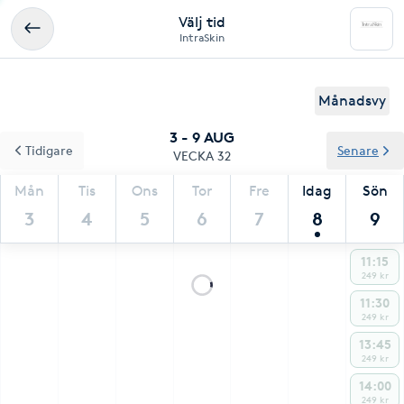
Välj tid
IntraSkin
Månadsvy
3 - 9 AUG
Tidigare
Senare
VECKA 32
Mån
Tis
Ons
Tor
Fre
Idag
Sön
3
4
5
6
7
8
9
11:15
249 kr
11:30
249 kr
13:45
249 kr
14:00
249 kr