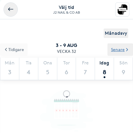
Välj tid
J2 NAIL & CO AB
Månadsvy
3 - 9 AUG
Tidigare
Senare
VECKA 32
Mån
Tis
Ons
Tor
Fre
Idag
Sön
3
4
5
6
7
8
9