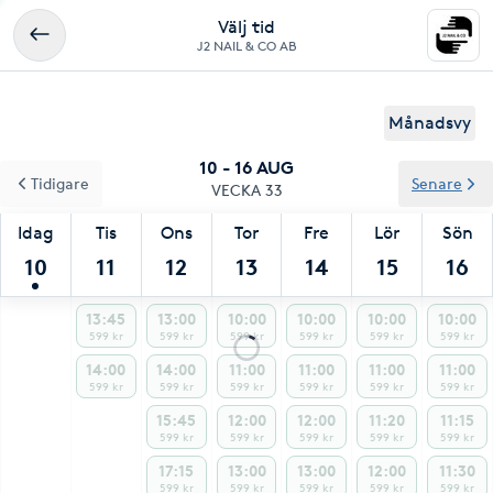
Välj tid
J2 NAIL & CO AB
Månadsvy
10 - 16 AUG
Tidigare
Senare
VECKA 33
Idag
Tis
Ons
Tor
Fre
Lör
Sön
10
11
12
13
14
15
16
13:45
13:00
10:00
10:00
10:00
10:00
599 kr
599 kr
599 kr
599 kr
599 kr
599 kr
14:00
14:00
11:00
11:00
11:00
11:00
599 kr
599 kr
599 kr
599 kr
599 kr
599 kr
15:45
12:00
12:00
11:20
11:15
599 kr
599 kr
599 kr
599 kr
599 kr
17:15
13:00
13:00
12:00
11:30
599 kr
599 kr
599 kr
599 kr
599 kr