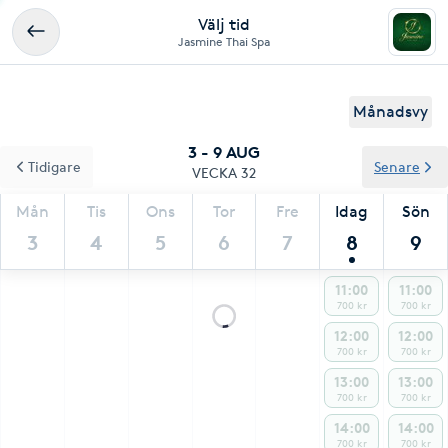
Välj tid
Jasmine Thai Spa
Månadsvy
3 - 9 AUG
Tidigare
Senare
VECKA 32
Mån
Tis
Ons
Tor
Fre
Idag
Sön
3
4
5
6
7
8
9
11:00
11:00
700 kr
700 kr
12:00
12:00
700 kr
700 kr
13:00
13:00
700 kr
700 kr
14:00
14:00
700 kr
700 kr