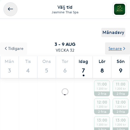
Välj tid
Jasmine Thai Spa
Månadsvy
3 - 9 AUG
Tidigare
Senare
VECKA 32
Mån
Tis
Ons
Tor
Idag
Lör
Sön
3
4
5
6
7
8
9
11:00
11:00
1 200 kr
1 200 kr
2
fria
2
fria
12:00
12:00
1 200 kr
1 200 kr
2
fria
2
fria
13:00
13:00
1 200 kr
1 200 kr
2
fria
2
fria