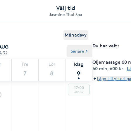
Välj tid
Jasmine Thai Spa
Månadsvy
Du har valt
:
 AUG
Senare
A 32
Oljemassage 60 
r
Fre
Lör
Idag
60 min
,
600 kr
·
L
7
8
9
Lägg till ytterlig
17:00
600 kr