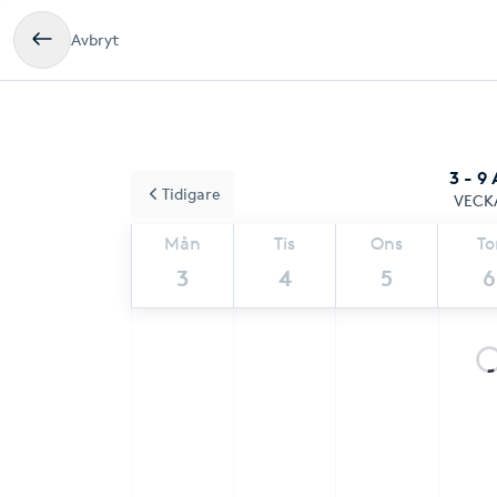
Avbryt
3 - 9
Tidigare
VECK
Mån
Tis
Ons
To
3
4
5
6