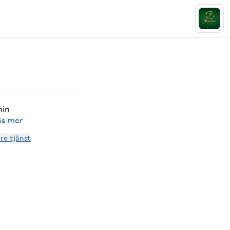
min
äs mer
are tjänst