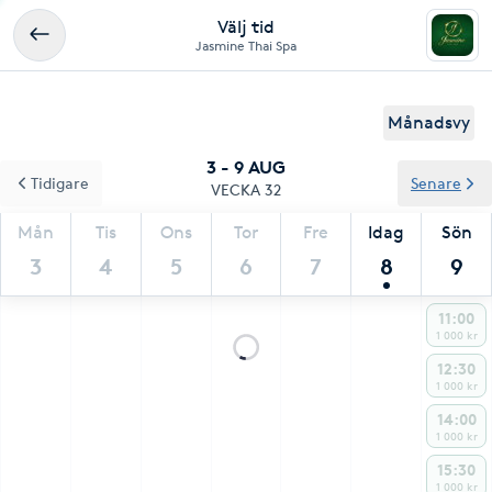
Välj tid
Jasmine Thai Spa
Månadsvy
3 - 9 AUG
Tidigare
Senare
VECKA 32
Mån
Tis
Ons
Tor
Fre
Idag
Sön
3
4
5
6
7
8
9
11:00
1 000 kr
12:30
1 000 kr
14:00
1 000 kr
15:30
1 000 kr