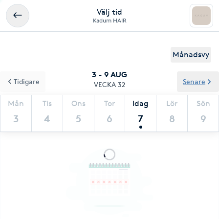
Välj tid
Kadum HAIR
Månadsvy
3 - 9 AUG
Tidigare
Senare
VECKA 32
Mån
Tis
Ons
Tor
Idag
Lör
Sön
3
4
5
6
7
8
9