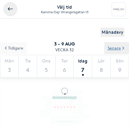
Välj tid
Kamma Daj! Wrangelsgatan 13
Månadsvy
3 - 9 AUG
Tidigare
Senare
VECKA 32
Mån
Tis
Ons
Tor
Idag
Lör
Sön
3
4
5
6
7
8
9