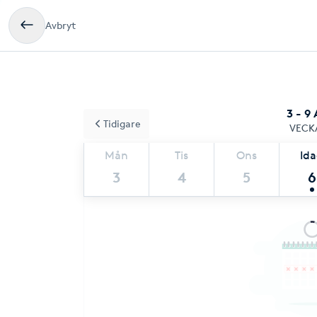
Avbryt
3 - 9
Tidigare
VECK
Mån
Tis
Ons
Id
3
4
5
6