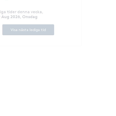
diga tider denna vecka
,
9 Aug 2026, Onsdag
Visa nästa lediga tid