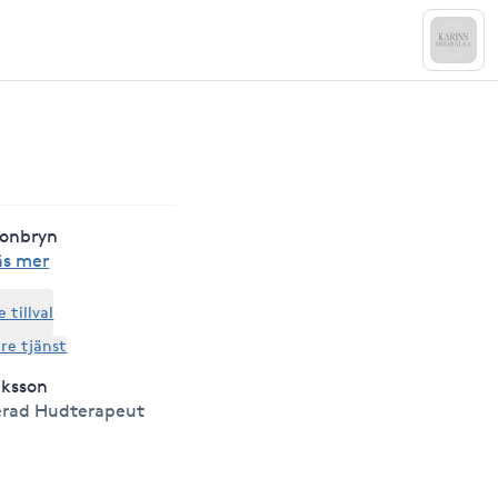
gonbryn
äs mer
tillval
are tjänst
iksson
erad Hudterapeut