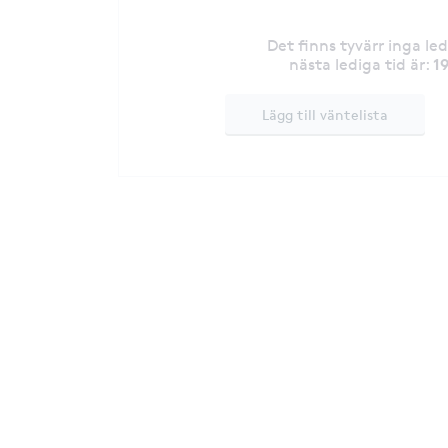
Det finns tyvärr inga le
1
nästa lediga tid är
:
Lägg till väntelista