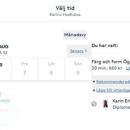
Välj tid
Karins Hudhälsa
Månadsvy
Du har valt
:
 AUG
Senare
A 32
Färg och form Ö
ag
Fre
Lör
Sön
30 min
,
650 kr
·
L
7
8
9
Rekommenderade 
Lägg till ytterlig
Karin Er
Diplom