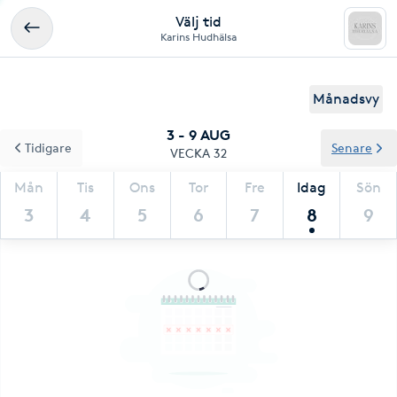
Välj tid
Karins Hudhälsa
Månadsvy
3 - 9 AUG
Tidigare
Senare
VECKA 32
Mån
Tis
Ons
Tor
Fre
Idag
Sön
3
4
5
6
7
8
9