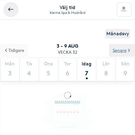
Välj tid
Karma Spa & Hudvård
Månadsvy
3 - 9 AUG
Tidigare
Senare
VECKA 32
Mån
Tis
Ons
Tor
Idag
Lör
Sön
3
4
5
6
7
8
9