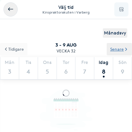
Välj tid
Kiropraktorakuten i Varberg
Månadsvy
3 - 9 AUG
Tidigare
Senare
VECKA 32
Mån
Tis
Ons
Tor
Fre
Idag
Sön
3
4
5
6
7
8
9