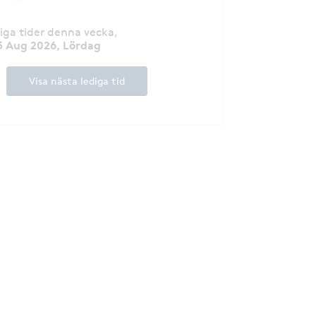
diga tider denna vecka
,
5 Aug 2026, Lördag
Visa nästa lediga tid