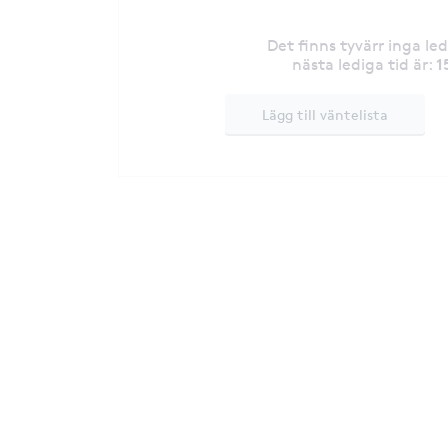
Det finns tyvärr inga le
1
nästa lediga tid är
:
Lägg till väntelista