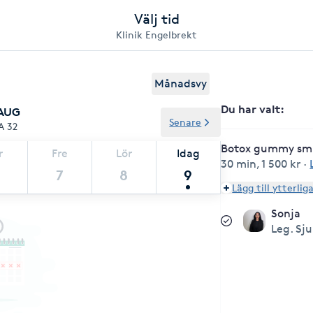
Välj tid
Klinik Engelbrekt
Månadsvy
Du har valt
:
 AUG
Senare
A 32
Botox gummy smi
r
Fre
Lör
Idag
30 min
,
1 500 kr
·
7
8
9
Lägg till ytterlig
Sonja
Leg. Sj