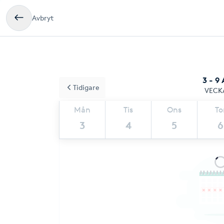
Avbryt
3 - 9
Tidigare
VECK
Mån
Tis
Ons
To
3
4
5
6