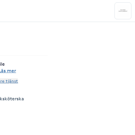
le
Läs mer
are tjänst
uksköterska