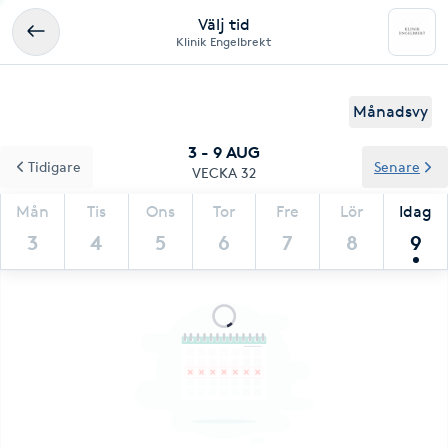
Välj tid
Klinik Engelbrekt
Månadsvy
3 - 9 AUG
Tidigare
Senare
VECKA 32
Mån
Tis
Ons
Tor
Fre
Lör
Idag
3
4
5
6
7
8
9