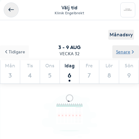
Välj tid
Klinik Engelbrekt
Månadsvy
3 - 9 AUG
Tidigare
Senare
VECKA 32
Mån
Tis
Ons
Idag
Fre
Lör
Sön
3
4
5
6
7
8
9