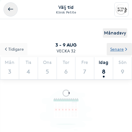
Välj tid
Klinik Petite
Månadsvy
3 - 9 AUG
Tidigare
Senare
VECKA 32
Mån
Tis
Ons
Tor
Fre
Idag
Sön
3
4
5
6
7
8
9