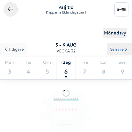
Välj tid
Klipparna Eklandagatan 1
Månadsvy
3 - 9 AUG
Tidigare
Senare
VECKA 32
Mån
Tis
Ons
Idag
Fre
Lör
Sön
3
4
5
6
7
8
9