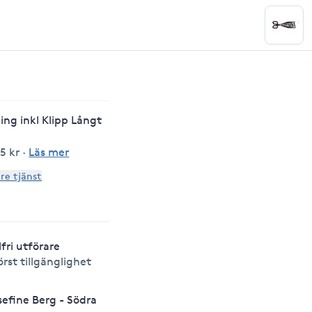
oning inkl Klipp Långt
5 kr
·
Läs mer
are tjänst
lfri utförare
örst tillgänglighet
sefine Berg - Södra