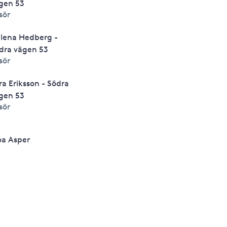
gen 53
isör
lena Hedberg -
dra vägen 53
isör
ra Eriksson - Södra
gen 53
isör
a Asper