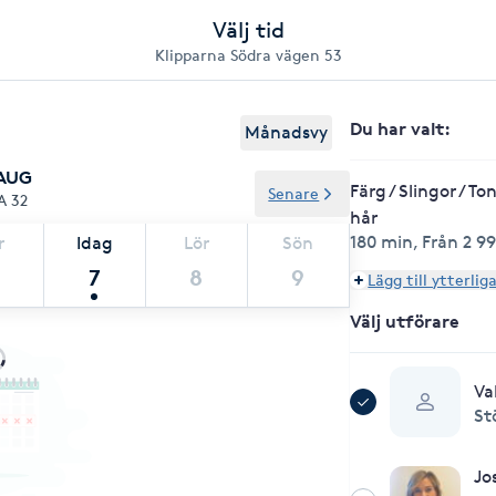
Välj tid
Klipparna Södra vägen 53
Du har valt
:
Månadsvy
 AUG
Färg / Slingor / T
Senare
A 32
hår
180 min
,
Från 2 99
r
Idag
Lör
Sön
7
8
9
Lägg till ytterlig
Välj utförare
Va
St
Jo