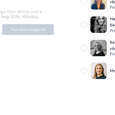
vä
Fr
diga tider denna vecka
,
0 Aug 2026, Måndag
He
Sö
Visa nästa lediga tid
Fr
Sa
vä
Fr
Mo