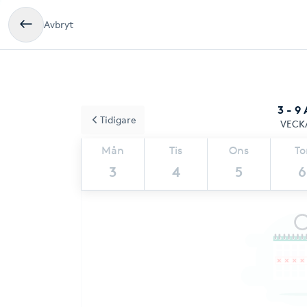
Avbryt
3 - 9
Tidigare
VECK
Mån
Tis
Ons
To
3
4
5
6