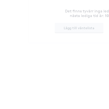
Det finns tyvärr inga le
1
nästa lediga tid är
:
Lägg till väntelista