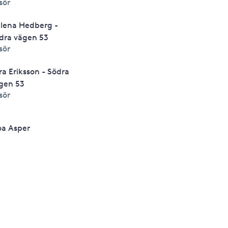
isör
lena Hedberg -
dra vägen 53
isör
ra Eriksson - Södra
gen 53
isör
a Asper