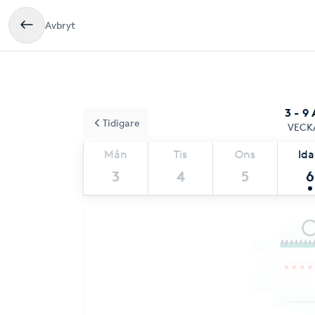
Avbryt
3 - 9
Tidigare
VECK
Mån
Tis
Ons
Id
3
4
5
6