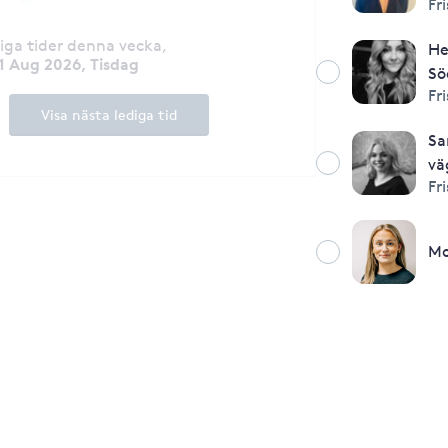
Fr
diga tider denna vecka
,
He
1 Aug 2026, Tisdag
Sö
Fr
Visa nästa lediga tid
Sa
vä
Fr
Mo