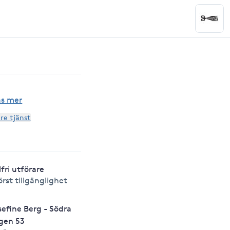
äs mer
are tjänst
lfri utförare
örst tillgänglighet
sefine Berg - Södra
gen 53