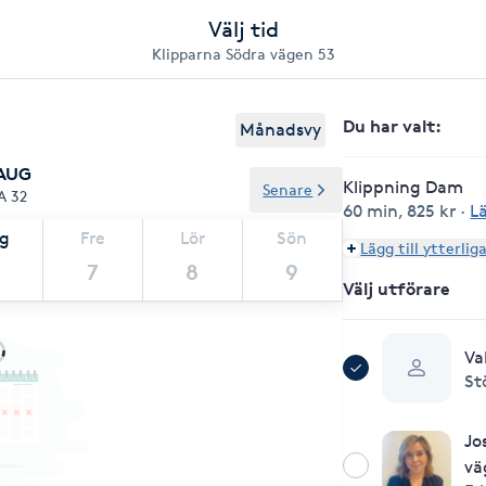
Välj tid
Klipparna Södra vägen 53
Du har valt
:
Månadsvy
 AUG
Klippning Dam
Senare
A 32
60 min
,
825 kr
·
L
ag
Fre
Lör
Sön
Lägg till ytterlig
7
8
9
Välj utförare
Va
St
Jo
vä