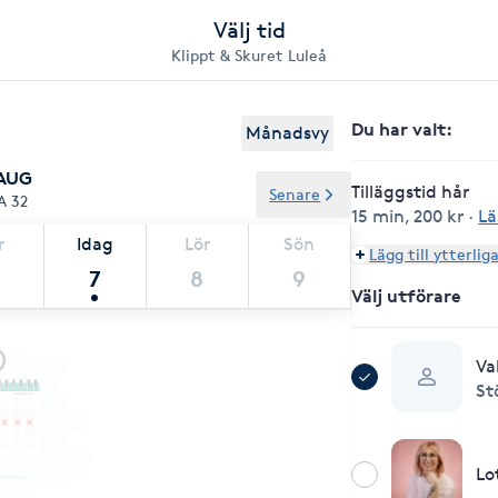
Välj tid
Klippt & Skuret Luleå
Du har valt
:
Månadsvy
 AUG
Tilläggstid hår
Senare
A 32
15 min
,
200 kr
·
Lä
r
Idag
Lör
Sön
Lägg till ytterlig
7
8
9
Välj utförare
Va
St
Lo