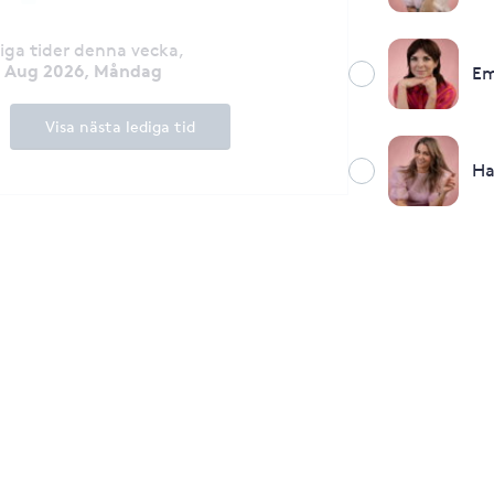
diga tider denna vecka
,
0 Aug 2026, Måndag
E
Visa nästa lediga tid
H