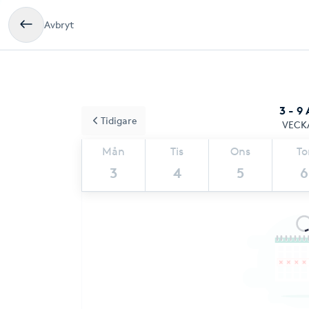
Avbryt
3 - 9
Tidigare
VECK
Mån
Tis
Ons
To
3
4
5
6