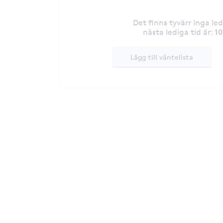
Det finns tyvärr inga le
1
nästa lediga tid är
:
Lägg till väntelista