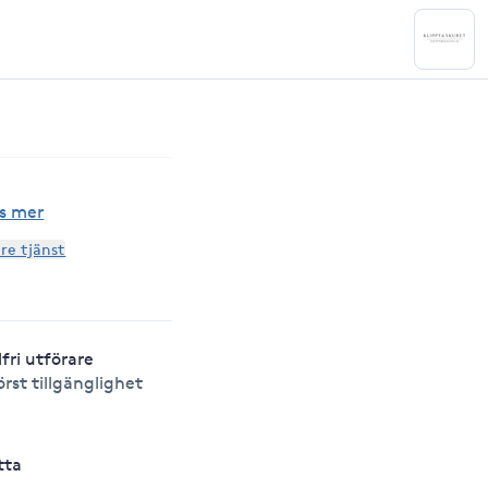
s mer
are tjänst
lfri utförare
örst tillgänglighet
tta