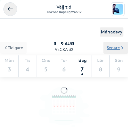
Välj tid
Kokoro Kapellgatan 12
Månadsvy
3 - 9 AUG
Tidigare
Senare
VECKA 32
Mån
Tis
Ons
Tor
Idag
Lör
Sön
3
4
5
6
7
8
9