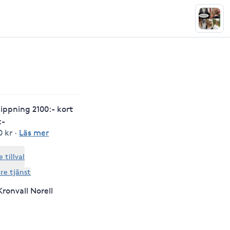
lippning 2100:- kort
:-
0 kr
·
Läs mer
tillval
are tjänst
Kronvall Norell