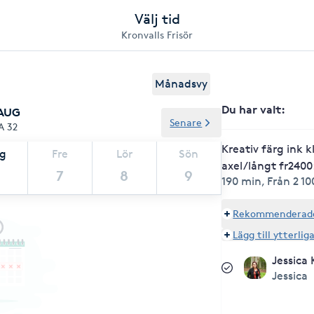
Välj tid
Kronvalls Frisör
Månadsvy
Du har valt
:
 AUG
Senare
A 32
Kreativ färg ink k
ag
Fre
Lör
Sön
axel/långt fr2400
7
8
9
190 min
,
Från 2 10
Rekommenderade 
Lägg till ytterlig
Jessica 
Jessica