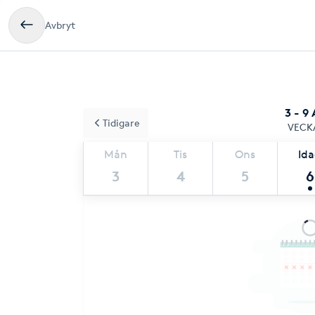
Avbryt
3 - 9
Tidigare
VECK
Mån
Tis
Ons
Id
3
4
5
6