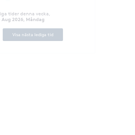
diga tider denna vecka
,
 Aug 2026, Måndag
Visa nästa lediga tid