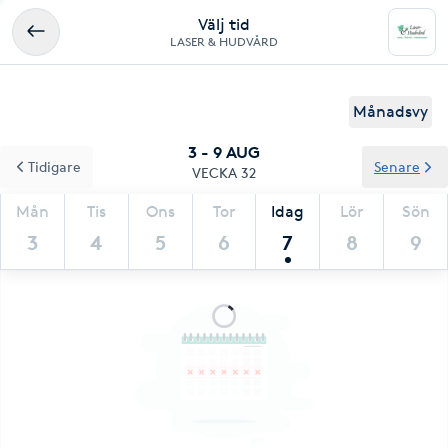
Välj tid
LASER & HUDVÅRD
Månadsvy
3 - 9 AUG
Tidigare
Senare
VECKA 32
Mån
Tis
Ons
Tor
Idag
Lör
Sön
3
4
5
6
7
8
9