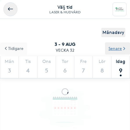
Välj tid
LASER & HUDVÅRD
Månadsvy
3 - 9 AUG
Tidigare
Senare
VECKA 32
Mån
Tis
Ons
Tor
Fre
Lör
Idag
3
4
5
6
7
8
9