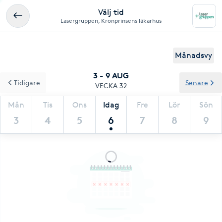
Välj tid
Lasergruppen, Kronprinsens läkarhus
Månadsvy
3 - 9 AUG
Tidigare
Senare
VECKA 32
Mån
Tis
Ons
Idag
Fre
Lör
Sön
3
4
5
6
7
8
9