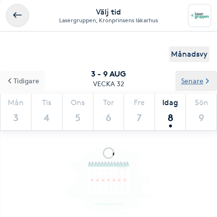
Välj tid
Lasergruppen, Kronprinsens läkarhus
Månadsvy
3 - 9 AUG
Tidigare
Senare
VECKA 32
Mån
Tis
Ons
Tor
Fre
Idag
Sön
3
4
5
6
7
8
9