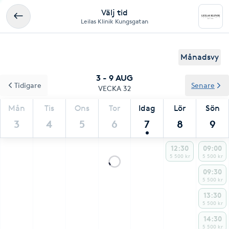
Välj tid
Leilas Klinik Kungsgatan
Månadsvy
3 - 9 AUG
Tidigare
Senare
VECKA 32
Mån
Tis
Ons
Tor
Idag
Lör
Sön
3
4
5
6
7
8
9
12:30
09:00
5 500 kr
5 500 kr
09:30
5 500 kr
13:30
5 500 kr
14:30
5 500 kr