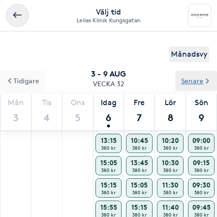
Välj tid
Leilas Klinik Kungsgatan
Månadsvy
3 - 9 AUG
Tidigare
Senare
VECKA 32
Mån
Tis
Ons
Idag
Fre
Lör
Sön
3
4
5
6
7
8
9
13:15
10:45
10:20
09:00
380 kr
380 kr
380 kr
380 kr
15:05
13:45
10:30
09:15
380 kr
380 kr
380 kr
380 kr
15:15
15:05
11:30
09:30
380 kr
380 kr
380 kr
380 kr
15:55
15:15
11:40
09:45
380 kr
380 kr
380 kr
380 kr