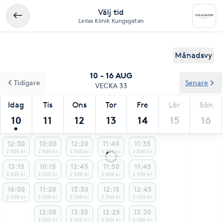
Välj tid
Leilas Klinik Kungsgatan
Månadsvy
10 - 16 AUG
Tidigare
Senare
VECKA 33
Idag
Tis
Ons
Tor
Fre
Lör
Sön
10
11
12
13
14
15
16
12:30
10:00
12:20
11:40
11:35
2 500 kr
2 500 kr
2 500 kr
2 500 kr
2 500 kr
13:15
10:15
12:45
11:50
11:45
2 500 kr
2 500 kr
2 500 kr
2 500 kr
2 500 kr
16:00
11:20
13:30
12:15
12:45
2 500 kr
2 500 kr
2 500 kr
2 500 kr
2 500 kr
12:05
13:35
12:25
13:30
2 500 kr
2 500 kr
2 500 kr
2 500 kr