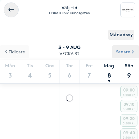
Välj tid
Leilas Klinik Kungsgatan
Månadsvy
3 - 9 AUG
Tidigare
Senare
VECKA 32
Mån
Tis
Ons
Tor
Fre
Idag
Sön
3
4
5
6
7
8
9
09:00
3 500 kr
09:10
3 500 kr
09:20
3 500 kr
09:40
3 500 kr