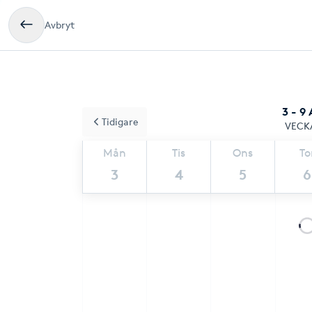
Avbryt
3 - 9
Tidigare
VECK
Mån
Tis
Ons
To
3
4
5
6