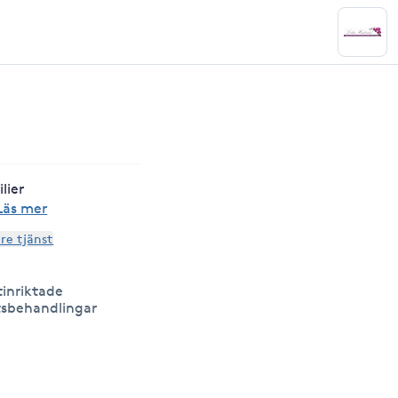
lier
Läs mer
are tjänst
tinriktade
sbehandlingar