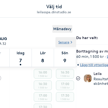
Välj tid
leilasspa.dinstudio.se
Månadsvy
Du har valt
:
 AUG
Senare
A 32
Borttagning av mi
r
Idag
Lör
Sön
60 min
,
1 500 kr
·
7
8
9
Lägg till ytterlig
16:00
16:30
Leila
1 500 kr
1 500 kr
Resulta
skönhet
16:30
17:00
1 500 kr
1 500 kr
17:00
17:30
1 500 kr
1 500 kr
17:30