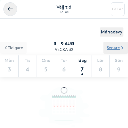
Välj tid
LeLac
Månadsvy
3 - 9 AUG
Tidigare
Senare
VECKA 32
Mån
Tis
Ons
Tor
Idag
Lör
Sön
3
4
5
6
7
8
9