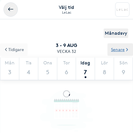
Välj tid
LeLac
Månadsvy
3 - 9 AUG
Tidigare
Senare
VECKA 32
Mån
Tis
Ons
Tor
Idag
Lör
Sön
3
4
5
6
7
8
9