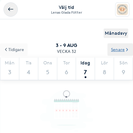
Välj tid
Lenas Glada Fötter
Månadsvy
3 - 9 AUG
Tidigare
Senare
VECKA 32
Mån
Tis
Ons
Tor
Idag
Lör
Sön
3
4
5
6
7
8
9