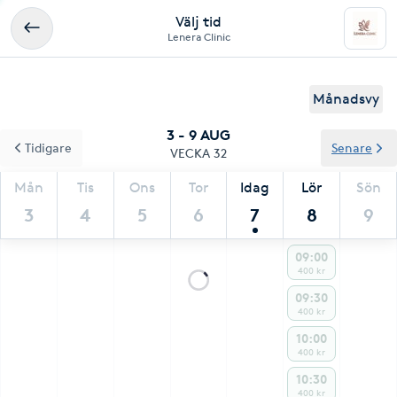
Välj tid
Lenera Clinic
Månadsvy
3 - 9 AUG
Tidigare
Senare
VECKA 32
Mån
Tis
Ons
Tor
Idag
Lör
Sön
3
4
5
6
7
8
9
09:00
400 kr
09:30
400 kr
10:00
400 kr
10:30
400 kr