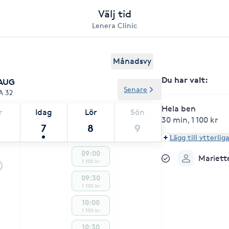
Välj tid
Lenera Clinic
Månadsvy
Du har valt
:
 AUG
Senare
A 32
Hela ben
r
Idag
Lör
Sön
30 min
,
1 100 kr
7
8
9
Lägg till ytterlig
09:00
Mariett
1 100 kr
09:30
1 100 kr
10:00
1 100 kr
10:30