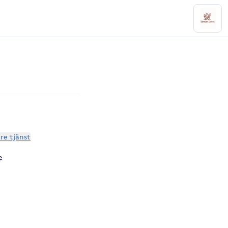
are tjänst
e