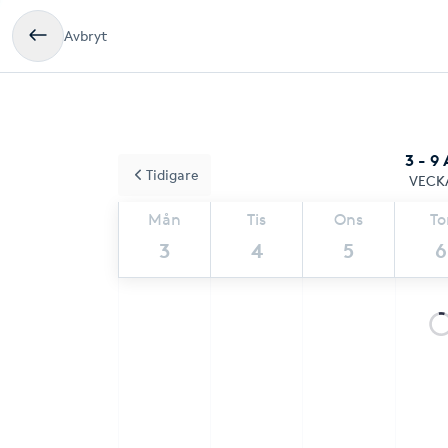
Avbryt
3 - 9
Tidigare
VECK
Mån
Tis
Ons
To
3
4
5
6