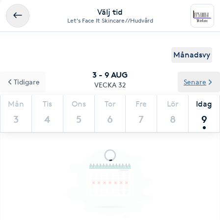
Välj tid
Let's Face It Skincare//Hudvård
Månadsvy
3 - 9 AUG
Tidigare
Senare
VECKA 32
Mån
Tis
Ons
Tor
Fre
Lör
Idag
3
4
5
6
7
8
9