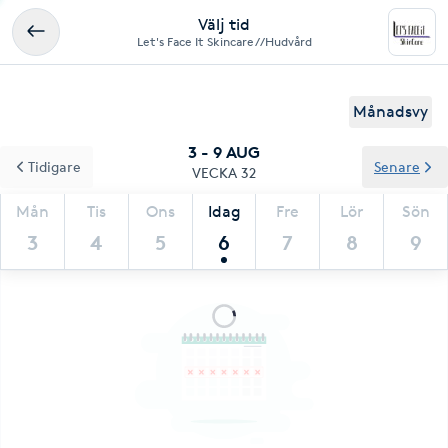
Välj tid
Let's Face It Skincare//Hudvård
Månadsvy
3 - 9 AUG
Tidigare
Senare
VECKA 32
Mån
Tis
Ons
Idag
Fre
Lör
Sön
3
4
5
6
7
8
9