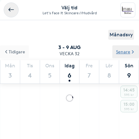
Välj tid
Let's Face It Skincare//Hudvård
Månadsvy
3 - 9 AUG
Tidigare
Senare
VECKA 32
Mån
Tis
Ons
Idag
Fre
Lör
Sön
3
4
5
6
7
8
9
14:45
595 kr
15:00
595 kr