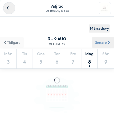
Välj tid
LG Beauty & Spa
Månadsvy
3 - 9 AUG
Tidigare
Senare
VECKA 32
Mån
Tis
Ons
Tor
Fre
Idag
Sön
3
4
5
6
7
8
9